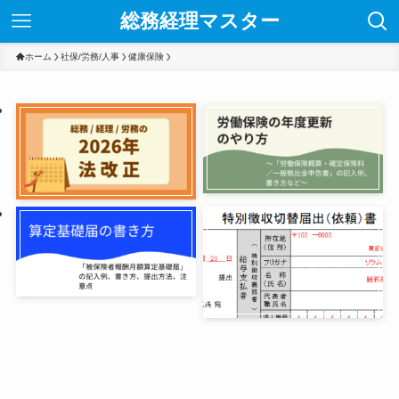
総務経理マスター
ホーム
社保/労務/人事
健康保険