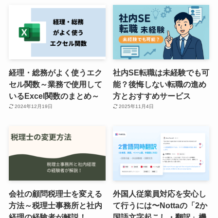
経理・総務がよく使うエク
社内SE転職は未経験でも可
セル関数～業務で使用して
能？後悔しない転職の進め
いるExcel関数のまとめ～
方とおすすめサービス
2024年12月19日
2025年11月4日
会社の顧問税理士を変える
外国人従業員対応を安心し
方法～税理士事務所と社内
て行うには〜Nottaの「2か
経理の経験者が解説！
国語文字起こし・翻訳」機