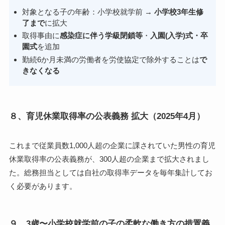
対象となる子の年齢：小学校就学前 →
小学校3年生修
了まで
に拡大
取得事由に
感染症に伴う学級閉鎖等
・
入園(入学)式・卒
園式
を追加
勤続6か月未満の労働者を労使協定で除外することは
で
きなくなる
８、育児休業取得率の公表義務 拡大（2025年4月）
これまで従業員数1,000人超の企業に課されていた男性の育児
休業取得率の公表義務が、
300人超の企業
まで拡大されまし
た。総務担当としては自社の取得率データを毎年集計してお
く必要があります。
９、3歳〜小学校就学前の子の柔軟な働き方の措置義