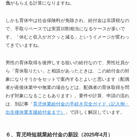
当
がもらえる計算になりますね。
しかも育休中は社会保険料が免除され、給付金は非課税なの
で、
手取りベースでは実質10割相当
になるケースが多いで
す。「休むと収入がガクッと減る」というイメージが変わっ
てきていますね。
男性の育休取得を後押しする狙いの給付なので、男性社員か
ら「育休取りたい」と相談があったときは、この給付金の対
象になりそうかをセットで案内するとよいと思います（配偶
者が産後休業中や無業の場合などは、配偶者の育休取得を問
わず対象になることもあります）。要件や計算、申請の流れ
は、別記事「
育児休業給付金の手続き完全ガイド（記入例・
出生後休業支援給付金まで）
」で詳しく解説しています。
６、育児時短就業給付金の新設（2025年4月）