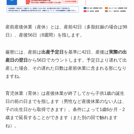
産前産後休業（産休）とは、
産前42日（多胎妊娠の場合は98
日）、産後56日（8週間）
を指します。
厳密には、産前は
出産予定日
を基準に42日、産後は
実際の出
産日の翌日
から56日でカウントします。予定日より遅れて出
産した場合、その遅れた日数は産前休業に含まれる形になり
ますね。
育児休業（育休）は
産後休業が終了してから子供1歳の誕生
日の前の日
までを指します（男性など産後休業のない人は、
子の出生日から取得できます）。条件によって
1歳6か月・2
歳まで延長
することができます（また別の回で触れます
ね）。