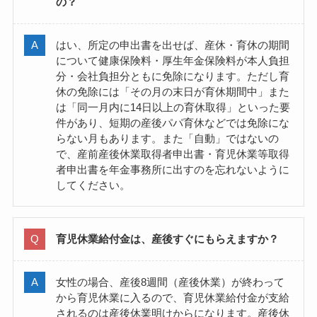
の？
はい、所定の申出書を出せば、産休・育休の期間
について健康保険料・厚生年金保険料が本人負担
分・会社負担分ともに免除になります。ただし育
休の免除には「その月の末日が育休期間中」また
は「同一月内に14日以上の育休取得」といった要
件があり、短期の産後パパ育休などでは免除にな
らない月もあります。また「自動」ではないの
で、産前産後休業取得者申出書・育児休業等取得
者申出書を年金事務所に出すのを忘れないように
してください。
育児休業給付金は、産後すぐにもらえますか？
女性の場合、産後8週間（産後休業）が終わって
から育児休業に入るので、育児休業給付金が支給
されるのは産後休業明けからになります。産後休