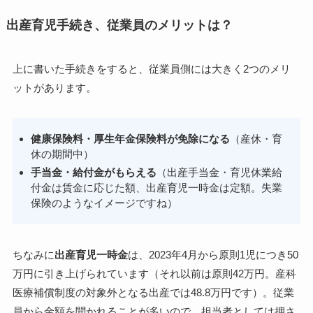
出産育児手続き、従業員のメリットは？
上に書いた手続きをすると、従業員側には大きく2つのメリ
ットがあります。
健康保険料・厚生年金保険料が免除になる
（産休・育
休の期間中）
手当金・給付金がもらえる
（出産手当金・育児休業給
付金は賃金に応じた額、出産育児一時金は定額。失業
保険のようなイメージですね）
ちなみに
出産育児一時金
は、2023年4月から
原則1児につき50
万円
に引き上げられています（それ以前は原則42万円。産科
医療補償制度の対象外となる出産では48.8万円です）。従業
員から金額を聞かれることが多いので、担当者としては押さ