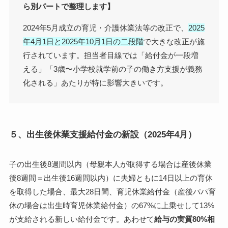
ら別パートで整理します】
2024年5月成立の育児・介護休業法等の改正で、
2025
年4月1日と2025年10月1日の二段階
で大きな改正が施
行されています。担当者目線では「給付金が一段増
える」「3歳〜小学校就学前の子の働き方支援が義務
化される」あたりが特に影響大きいです。
５、出生後休業支援給付金の新設（2025年4月）
子の出生後8週間以内（母親本人が取得する場合は産後休業
後8週間＝出生後16週間以内）に夫婦ともに14日以上の育休
を取得した場合、最大28日間、
育児休業給付金（産後パパ育
休の場合は出生時育児休業給付金）の67%に上乗せして13%
が支給
される新しい給付金です。あわせて
給与の実質80%相