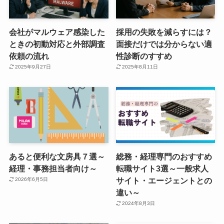
会社がマルウェア感染した
採用の失敗を減らすには？
ときの初動対応と外部調査
面接だけでは分からない適
依頼の流れ
性診断のすすめ
2025年9月27日
2025年8月11日
あると便利な文房具７選～
総務・経理専門のおすすめ
経理・事務担当者向け～
転職サイト3選～一般求人
サイト・エージェントとの
2026年6月5日
違い～
2024年8月3日