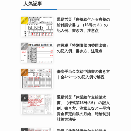
人気記事
通勤労災「療養給付たる療養の
給付請求書 」（16号の３）の
記入例、書き方、注意点
住民税「特別徴収切替届出書」
の記入例、書き方、注意点
傷病手当金支給申請書の書き方
｜全4ページの記入例で解説
通勤労災「休業給付支給請求
書」（様式第16号の6） の記入
例、書き方、注意点など～平均
賃金算定内訳の月給、時給制別
計算方法等