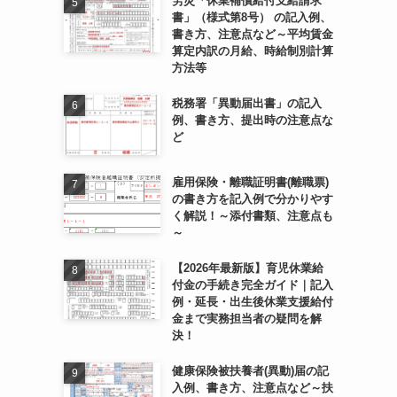
労災「休業補償給付支給請求
書」（様式第8号） の記入例、
書き方、注意点など～平均賃金
算定内訳の月給、時給制別計算
方法等
税務署「異動届出書」の記入
例、書き方、提出時の注意点な
ど
雇用保険・離職証明書(離職票)
の書き方を記入例で分かりやす
く解説！～添付書類、注意点も
～
【2026年最新版】育児休業給
付金の手続き完全ガイド｜記入
例・延長・出生後休業支援給付
金まで実務担当者の疑問を解
決！
健康保険被扶養者(異動)届の記
入例、書き方、注意点など～扶