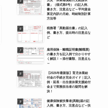
労災「休業補償給付支給請求
書」（様式第8号） の記入例、
書き方、注意点など～平均賃金
算定内訳の月給、時給制別計算
方法等
税務署「異動届出書」の記入
例、書き方、提出時の注意点な
ど
雇用保険・離職証明書(離職票)
の書き方を記入例で分かりやす
く解説！～添付書類、注意点も
～
【2026年最新版】育児休業給
付金の手続き完全ガイド｜記入
例・延長・出生後休業支援給付
金まで実務担当者の疑問を解
決！
健康保険被扶養者(異動)届の記
入例、書き方、注意点など～扶