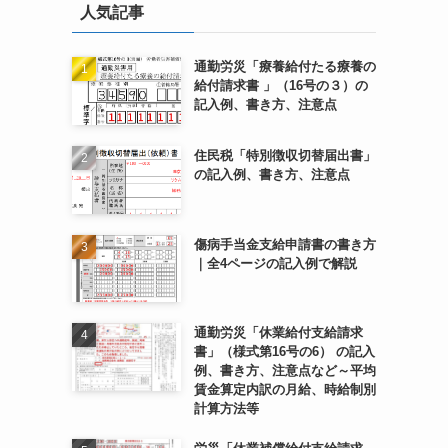
人気記事
通勤労災「療養給付たる療養の
給付請求書 」（16号の３）の
記入例、書き方、注意点
住民税「特別徴収切替届出書」
の記入例、書き方、注意点
傷病手当金支給申請書の書き方
｜全4ページの記入例で解説
通勤労災「休業給付支給請求
書」（様式第16号の6） の記入
例、書き方、注意点など～平均
賃金算定内訳の月給、時給制別
計算方法等