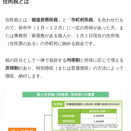
住民税とは
住民税とは「
都道府県民税
」と「
市町村民税
」を合わせたも
ので、前年中（１月～１２月）に一定の所得があった方、ま
たは事務所・家屋敷がある個人が、１月１日現在の住所地
（住民票のある）の市町村に納める税金です。
税の区分として
一律で負担する
均等割
と
所得に応じて増える
所得割
があり、特別徴収（または普通徴収）の方法によって
徴収、納付します。