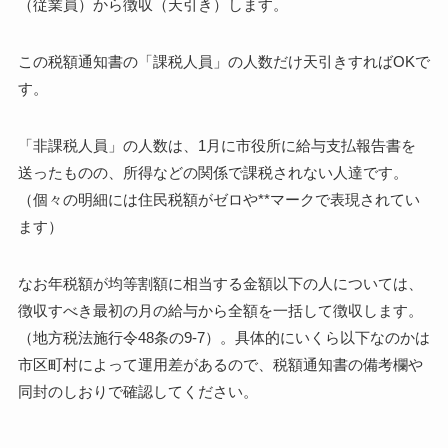
（従業員）から徴収（天引き）します。
この税額通知書の「課税人員」の人数だけ天引きすればOKで
す。
「非課税人員」の人数は、1月に市役所に給与支払報告書を
送ったものの、所得などの関係で課税されない人達です。
（個々の明細には住民税額がゼロや**マークで表現されてい
ます）
なお
年税額が均等割額に相当する金額以下の人については、
徴収すべき最初の月の給与から全額を一括して徴収します。
（地方税法施行令48条の9-7）。具体的にいくら以下なのかは
市区町村によって運用差があるので、税額通知書の備考欄や
同封のしおりで確認してください。