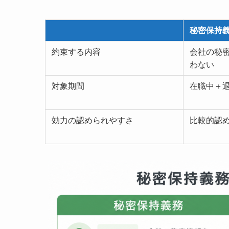
秘密保持
約束する内容
会社の秘
わない
対象期間
在職中＋
効力の認められやすさ
比較的認