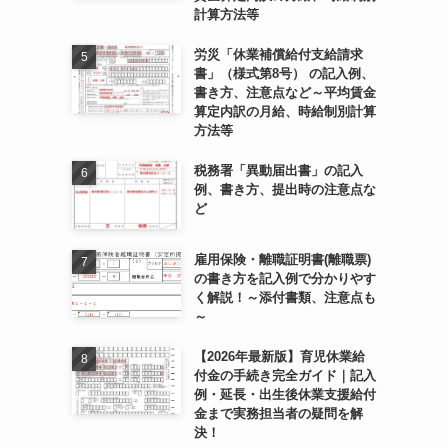
計算方法等
労災「休業補償給付支給請求
書」（様式第8号） の記入例、
書き方、注意点など～平均賃金
算定内訳の月給、時給制別計算
方法等
税務署「異動届出書」の記入
例、書き方、提出時の注意点な
ど
雇用保険・離職証明書(離職票)
の書き方を記入例で分かりやす
く解説！～添付書類、注意点も
～
【2026年最新版】育児休業給
付金の手続き完全ガイド｜記入
例・延長・出生後休業支援給付
金まで実務担当者の疑問を解
決！