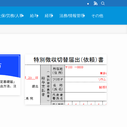
社保/労務/人事
給与
経理
法務/情報管理
その他