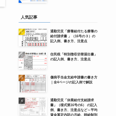
人気記事
通勤労災「療養給付たる療養の
給付請求書 」（16号の３）の
記入例、書き方、注意点
住民税「特別徴収切替届出書」
の記入例、書き方、注意点
傷病手当金支給申請書の書き方
｜全4ページの記入例で解説
通勤労災「休業給付支給請求
書」（様式第16号の6） の記入
例、書き方、注意点など～平均
賃金算定内訳の月給、時給制別