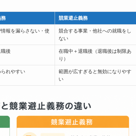
義務
競業避止義務
密情報を漏らさない・使
競合する事業・他社への就職をし
ない
退職後
在職中＋退職後（退職後は制限あ
り）
められやすい
範囲が広すぎると無効になりやす
い