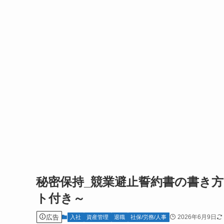
秘密保持_競業避止誓約書の書き
ト付き～
広告
2026年6月9日
入社
資産管理
退職
社保/労務/人事