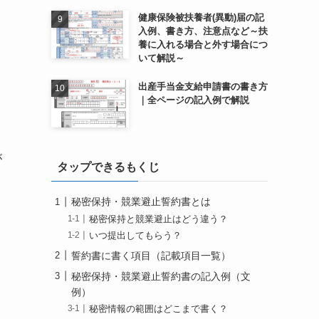
健康保険被扶養者(異動)届の記
入例、書き方、注意点など～扶
養に入れる場合と外す場合につ
いて解説～
出産手当金支給申請書の書き方
｜全ページの記入例で解説
が
タップできるもくじ
秘密保持・競業避止誓約書とは
秘密保持と競業避止はどう違う？
いつ提出してもらう？
誓約書に書く項目（記載項目一覧）
秘密保持・競業避止誓約書の記入例（文
例）
秘密情報の範囲はどこまで書く？